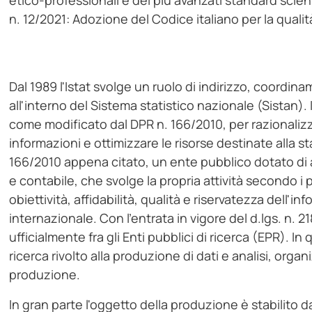
etico-professionali e dei più avanzati standard scien
n. 12/2021: Adozione del Codice italiano per la qualità 
Dal 1989 l'Istat svolge un ruolo di indirizzo, coordi
all'interno del Sistema statistico nazionale (Sistan). I
come modificato dal DPR n. 166/2010, per razionalizz
informazioni e ottimizzare le risorse destinate alla stat
166/2010 appena citato, un ente pubblico dotato di a
e contabile, che svolge la propria attività secondo i p
obiettività, affidabilità, qualità e riservatezza dell'i
internazionale. Con l'entrata in vigore del d.lgs. n. 2
ufficialmente fra gli Enti pubblici di ricerca (EPR). 
ricerca rivolto alla produzione di dati e analisi, org
produzione.
In gran parte l'oggetto della produzione è stabilito 