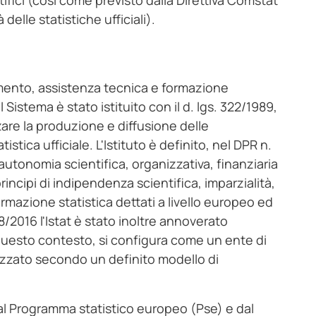
tifici (così come previsto dalla Direttiva Comstat
delle statistiche ufficiali).
namento, assistenza tecnica e formazione
l Sistema è stato istituito con il d. lgs. 322/1989,
are la produzione e diffusione delle
istica ufficiale. L'Istituto è definito, nel DPR n.
utonomia scientifica, organizzativa, finanziaria
rincipi di indipendenza scientifica, imparzialità,
nformazione statistica dettati a livello europeo ed
18/2016 l'Istat è stato inoltre annoverato
In questo contesto, si configura come un ente di
anizzato secondo un definito modello di
dal Programma statistico europeo (Pse) e dal