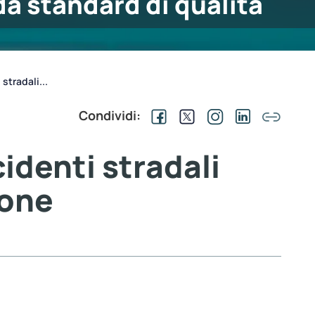
a standard di qualità
stradali...
Condividi:
cidenti stradali
sone