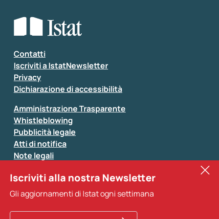
Che tipo di commento vuoi lasciare?
*
Seleziona la tipologia della segnalazione
Inserisci il tuo commento
*
Contatti
Iscriviti a IstatNewsletter
Privacy
Dichiarazione di accessibilità
Amministrazione Trasparente
Whistleblowing
Pubblicità legale
Atti di notifica
Note legali
Sistan
Iscriviti alla nostra Newsletter
Eurostat
*
Tutti i campi sono obbligatori
Gli aggiornamenti di Istat ogni settimana
Altri servizi
Si prega di non fornire dati di natura personale (ad
esempio dati di contatto). Per ogni altra comunicazione