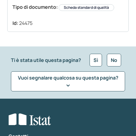
Tipo di documento:
Scheda standard di qualità
Id:
24475
Ti è stata utile questa pagina?
Sì
No
Vuoi segnalare qualcosa su questa pagina?
Che tipo di commento vuoi lasciare?
*
Seleziona la tipologia della segnalazione
Inserisci il tuo commento
*