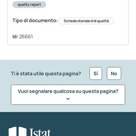
quality report
Tipo di documento:
Scheda standard di qualità
Id:
26661
Ti è stata utile questa pagina?
Sì
No
Vuoi segnalare qualcosa su questa pagina?
Che tipo di commento vuoi lasciare?
*
Seleziona la tipologia della segnalazione