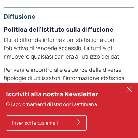
Diffusione
Politica dell'Istituto sulla diffusione
L'Istat diffonde informazioni statistiche con
l'obiettivo di renderle accessibili a tutti e di
rimuovere qualsiasi barriera all'utilizzo dei dati.
Per venire incontro alle esigenze delle diverse
tipologie di utilizzatori, l'informazione statistica
viene veicolata attraverso strumenti e prodotti
Iscriviti alla nostra Newsletter
diversi.
Gli aggiornamenti di Istat ogni settimana
I dati sono disponibili sul data warehouse IstatData
dove gli utenti possono scegliere le informazioni di
interesse, costruendo tabelle, grafici o mappe
personalizzati, o scaricando set di dati predefiniti. I