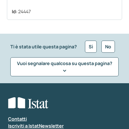
Id:
24447
Ti è stata utile questa pagina?
Sì
No
Vuoi segnalare qualcosa su questa pagina?
Che tipo di commento vuoi lasciare?
*
Seleziona la tipologia della segnalazione
Inserisci il tuo commento
*
Contatti
Iscriviti a IstatNewsletter