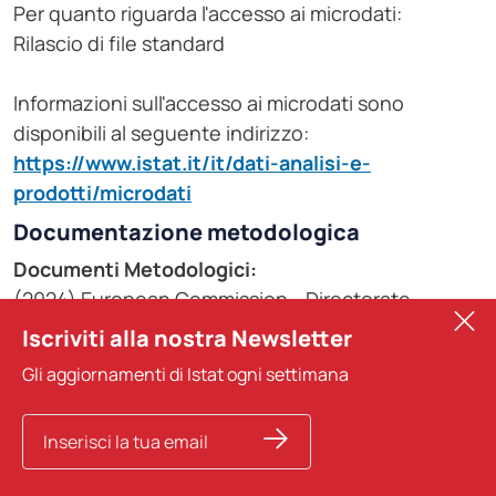
Per quanto riguarda l'accesso ai microdati:
Rilascio di file standard
Informazioni sull'accesso ai microdati sono
disponibili al seguente indirizzo:
https://www.istat.it/it/dati-analisi-e-
prodotti/microdati
Documentazione metodologica
Documenti Metodologici:
(2024) European Commission - Directorate
General for Economic and Financial Affairs (2024)
Iscriviti alla nostra Newsletter
The Joint Harmonised EU programme of Business
Gli aggiornamenti di Istat ogni settimana
and Consumer Surveys - User Guide (updated
January 2024)
https://economy-
finance.ec.europa.eu/system/files/2024-