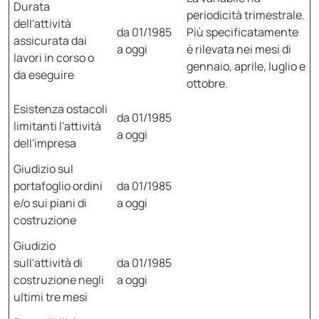
Durata
periodicità trimestrale.
dell'attività
da 01/1985
Più specificatamente
assicurata dai
a oggi
è rilevata nei mesi di
lavori in corso o
gennaio, aprile, luglio e
da eseguire
ottobre.
Esistenza ostacoli
da 01/1985
limitanti l'attività
a oggi
dell'impresa
Giudizio sul
portafoglio ordini
da 01/1985
e/o sui piani di
a oggi
costruzione
Giudizio
sull'attività di
da 01/1985
costruzione negli
a oggi
ultimi tre mesi