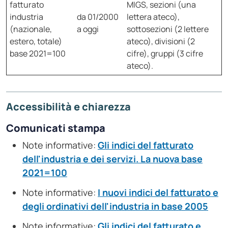
fatturato
MIGS, sezioni (una
industria
da 01/2000
lettera ateco),
(nazionale,
a oggi
sottosezioni (2 lettere
estero, totale)
ateco), divisioni (2
base 2021=100
cifre), gruppi (3 cifre
ateco).
Accessibilità e chiarezza
Comunicati stampa
Note informative:
Gli indici del fatturato
dell'industria e dei servizi. La nuova base
2021=100
Note informative:
I nuovi indici del fatturato e
degli ordinativi dell'industria in base 2005
Note informative:
Gli indici del fatturato e