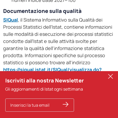
numeri indice base 2021=100
Documentazione sulla qualità
SIQual
, il Sistema Informativo sulla Qualità dei
Processi Statistici dell'Istat, contiene informazioni
sulle modalità di esecuzione dei processi statistici
condotte dall'Istat e sulle attività svolte per
garantire la qualità dell'informazione statistica
prodotta. Informazioni specifiche sul processo
statistico si possono trovare all'indirizzo
https://siqual.istat.it/SIQual/visualizza.do?
id=5000157
Iscriviti alla nostra Newsletter
Gli aggiornamenti di Istat ogni settimana
Ulteriori informazioni sui quality report sono
disponibili nella
sezione dedicata