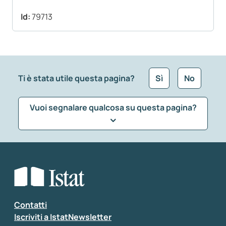
Id:
79713
Ti è stata utile questa pagina?
Sì
No
Vuoi segnalare qualcosa su questa pagina?
Che tipo di commento vuoi lasciare?
*
Seleziona la tipologia della segnalazione
Inserisci il tuo commento
*
Contatti
Iscriviti a IstatNewsletter