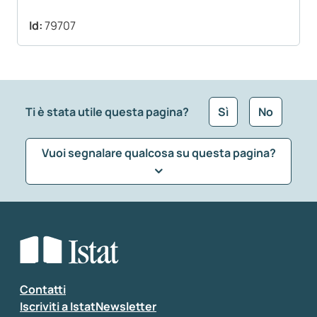
Id:
79707
Ti è stata utile questa pagina?
Sì
No
Vuoi segnalare qualcosa su questa pagina?
Che tipo di commento vuoi lasciare?
*
Seleziona la tipologia della segnalazione
Inserisci il tuo commento
*
Contatti
Iscriviti a IstatNewsletter