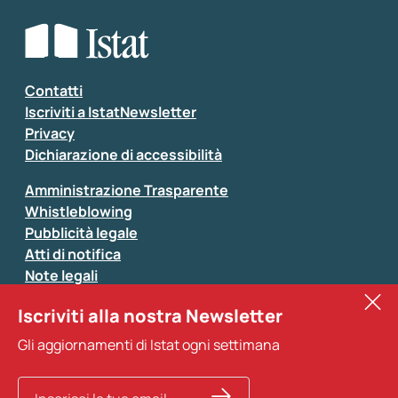
Che tipo di commento vuoi lasciare?
*
Seleziona la tipologia della segnalazione
Inserisci il tuo commento
*
Contatti
Iscriviti a IstatNewsletter
Privacy
Dichiarazione di accessibilità
Amministrazione Trasparente
Whistleblowing
Pubblicità legale
Atti di notifica
Note legali
Sistan
Iscriviti alla nostra Newsletter
Eurostat
*
Tutti i campi sono obbligatori
Gli aggiornamenti di Istat ogni settimana
Altri servizi
Si prega di non fornire dati di natura personale (ad
esempio dati di contatto). Per ogni altra comunicazione