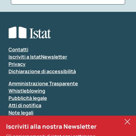
Che tipo di commento vuoi lasciare?
*
Seleziona la tipologia della segnalazione
Inserisci il tuo commento
*
Contatti
Iscriviti a IstatNewsletter
Privacy
Dichiarazione di accessibilità
Amministrazione Trasparente
Whistleblowing
Pubblicità legale
Atti di notifica
Note legali
Sistan
Iscriviti alla nostra Newsletter
Eurostat
*
Tutti i campi sono obbligatori