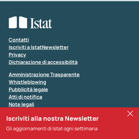
Che tipo di commento vuoi lasciare?
*
Seleziona la tipologia della segnalazione
Inserisci il tuo commento
*
Contatti
Iscriviti a IstatNewsletter
Privacy
Dichiarazione di accessibilità
Amministrazione Trasparente
Whistleblowing
Pubblicità legale
Atti di notifica
Note legali
Sistan
Iscriviti alla nostra Newsletter
Eurostat
*
Tutti i campi sono obbligatori
Gli aggiornamenti di Istat ogni settimana
Altri servizi
Si prega di non fornire dati di natura personale (ad