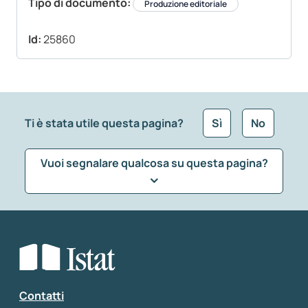
Tipo di documento:
Produzione editoriale
Id:
25860
Ti è stata utile questa pagina?
Sì
No
Vuoi segnalare qualcosa su questa pagina?
Che tipo di commento vuoi lasciare?
*
Seleziona la tipologia della segnalazione
Inserisci il tuo commento
*
Contatti