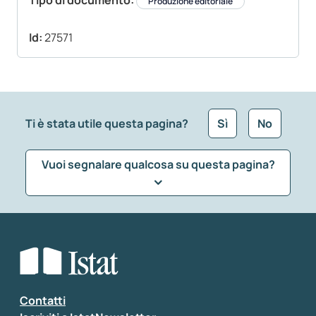
Tipo di documento:
Produzione editoriale
Id:
27571
Ti è stata utile questa pagina?
Sì
No
Vuoi segnalare qualcosa su questa pagina?
Che tipo di commento vuoi lasciare?
*
Seleziona la tipologia della segnalazione
Inserisci il tuo commento
*
Contatti