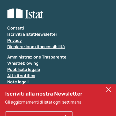
Che tipo di commento vuoi lasciare?
*
Seleziona la tipologia della segnalazione
Inserisci il tuo commento
*
Contatti
Iscriviti a IstatNewsletter
Privacy
Dichiarazione di accessibilità
Amministrazione Trasparente
Whistleblowing
Pubblicità legale
Atti di notifica
Note legali
Sistan
Iscriviti alla nostra Newsletter
Eurostat
*
Tutti i campi sono obbligatori
Gli aggiornamenti di Istat ogni settimana
Altri servizi
Si prega di non fornire dati di natura personale (ad
esempio dati di contatto). Per ogni altra comunicazione