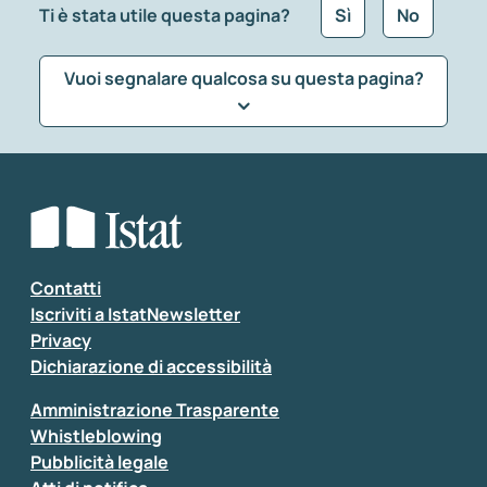
Ti è stata utile questa pagina?
Sì
No
Vuoi segnalare qualcosa su questa pagina?
Che tipo di commento vuoi lasciare?
*
Seleziona la tipologia della segnalazione
Inserisci il tuo commento
*
Contatti
Iscriviti a IstatNewsletter
Privacy
Dichiarazione di accessibilità
Amministrazione Trasparente
Whistleblowing
Pubblicità legale