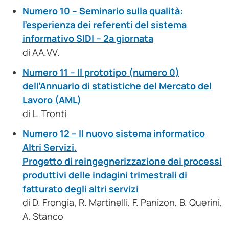
Numero 10 – Seminario sulla qualità:
l’esperienza dei referenti del sistema
informativo SIDI – 2a giornata
di AA.VV.
Numero 11 – Il prototipo (numero 0)
dell’Annuario di statistiche del Mercato del
Lavoro (AML)
di L. Tronti
Numero 12 – Il nuovo sistema informatico
Altri Servizi.
Progetto di reingegnerizzazione dei processi
produttivi delle indagini trimestrali di
fatturato degli altri servizi
di D. Frongia, R. Martinelli, F. Panizon, B. Querini,
A. Stanco