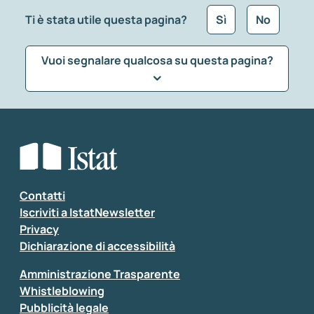
Ti è stata utile questa pagina?
Sì
No
Vuoi segnalare qualcosa su questa pagina?
Che tipo di commento vuoi lasciare?
*
Seleziona la tipologia della segnalazione
Inserisci il tuo commento
*
Contatti
Iscriviti a IstatNewsletter
Privacy
Dichiarazione di accessibilità
Amministrazione Trasparente
Whistleblowing
Pubblicità legale