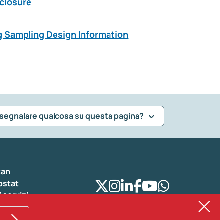
sclosure
ng Sampling Design Information
 segnalare qualcosa su questa pagina?
tan
ostat
i servizi