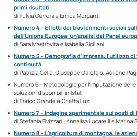
primi risultati
di Fulvia Cerroni e Enrica Morganti
Numero 4 – Effetti dei trasferimenti sociali sul
dell’Unione Europea: un’analisi del Panel europ
di Sara Mastrovita e Isabella Siciliani
Numero 5 – Demografia d’impresa: l’utilizzo di 
continuità
di Patrizia Cella, Giuseppe Garofalo, Adriano Pagg
Numero 6 – Metodologie per l’imputazione delle ma
soluzioni disponibili in Istat
di Enrico Grande e Orietta Luzi
Numero 7 – Indagine sperimentale sui posti di 
di Stefania Fivizzani, Annalisa Lucarelli e Marina
Numero 8 – L’agricoltura di montagna: le azien