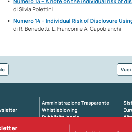
Numero 13 – A note on the individual risk of di
di Silvia Polettini
Numero 14 – Individual Risk of Disclosure Usi
di R. Benedetti, L. Franconi e A. Capobianchi
No
Vuoi
Seleziona la tipologia della segnalazione
Amministrazione Trasparente
Sis
ewsletter
Whistleblowing
Eur
Pubblicità legale
Altr
ccessibilità
Atti di notifica
sletter
Note legali