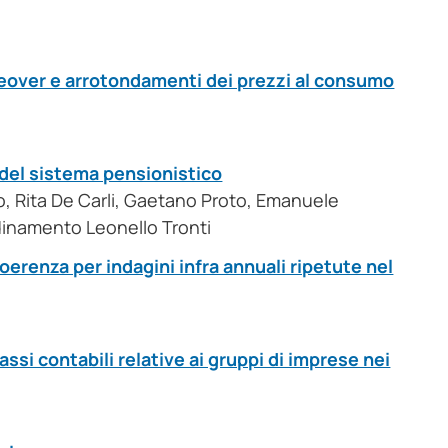
geover e arrotondamenti dei prezzi al consumo
 del sistema pensionistico
o, Rita De Carli, Gaetano Proto, Emanuele
dinamento Leonello Tronti
oerenza per indagini infra annuali ripetute nel
assi contabili relative ai gruppi di imprese nei