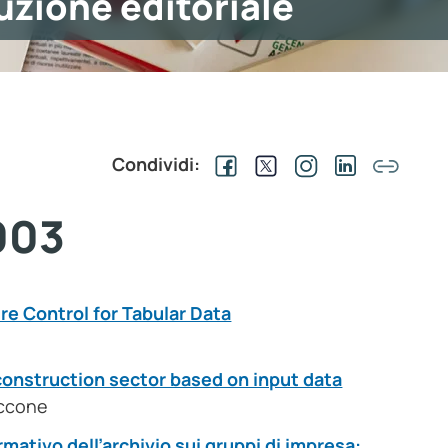
uzione editoriale
Condividi:
003
ure Control for Tabular Data
construction sector based on input data
accone
mativo dell’archivio sui gruppi di impresa: