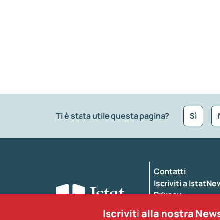
Ti è stata utile questa pagina?
Sì
Che tipo di commento vuoi lasciare?
*
Contatti
Inserisci il tuo commento
*
Iscriviti a IstatN
Privacy
Dichiarazione di a
Iscriviti alla nostra New