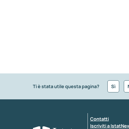
Ti è stata utile questa pagina?
Sì
Che tipo di commento vuoi lasciare?
*
Contatti
Inserisci il tuo commento
*
Iscriviti a IstatN