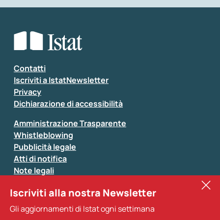
Che tipo di commento vuoi lasciare?
*
Seleziona la tipologia della segnalazione
Inserisci il tuo commento
*
Contatti
Iscriviti a IstatNewsletter
Privacy
Dichiarazione di accessibilità
Amministrazione Trasparente
Whistleblowing
Pubblicità legale
Atti di notifica
Note legali
Sistan
Iscriviti alla nostra Newsletter
Eurostat
*
Tutti i campi sono obbligatori
Gli aggiornamenti di Istat ogni settimana
Altri servizi
Si prega di non fornire dati di natura personale (ad