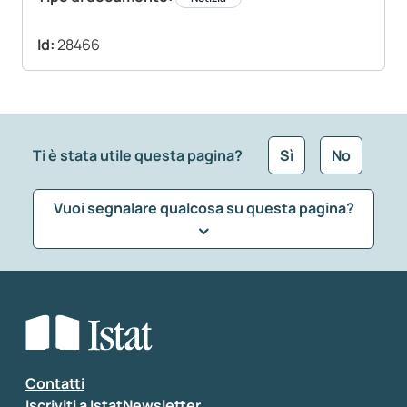
Id:
28466
Ti è stata utile questa pagina?
Sì
No
Vuoi segnalare qualcosa su questa pagina?
Che tipo di commento vuoi lasciare?
*
Seleziona la tipologia della segnalazione
Inserisci il tuo commento
*
Contatti
Iscriviti a IstatNewsletter