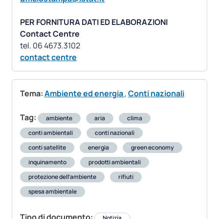
PER FORNITURA DATI ED ELABORAZIONI
Contact Centre
contact centre
Tema:
Ambiente ed energia
,
Conti nazionali
Tag:
ambiente
aria
clima
conti ambientali
conti nazionali
conti satellite
energia
green economy
inquinamento
prodotti ambientali
protezione dell’ambiente
rifiuti
spesa ambientale
Tipo di documento:
Notizia