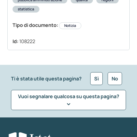
statistica
Tipo di documento:
Notizia
Id:
108222
Ti è stata utile questa pagina?
Sì
No
Vuoi segnalare qualcosa su questa pagina?
Che tipo di commento vuoi lasciare?
*