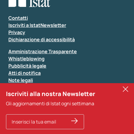
Seleziona la tipologia della segnalazione
Inserisci il tuo commento
*
Contatti
Iscriviti a IstatNewsletter
Privacy
Dichiarazione di accessibilità
Amministrazione Trasparente
Whistleblowing
Pubblicità legale
Atti di notifica
Note legali
Sistan
Iscriviti alla nostra Newsletter
Eurostat
*
Tutti i campi sono obbligatori
Gli aggiornamenti di Istat ogni settimana
Altri servizi
Si prega di non fornire dati di natura personale (ad
esempio dati di contatto). Per ogni altra comunicazione
e per richiedere dati, pubblicazioni, file di microdati,
ricerche storiche e richieste personalizzate basta