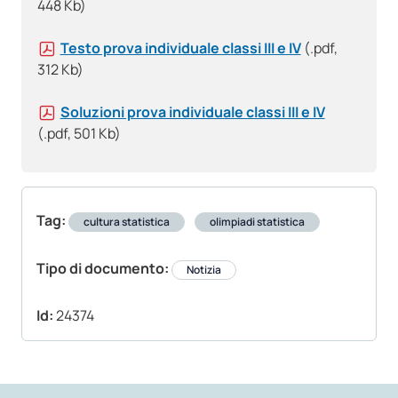
448 Kb)
Testo prova individuale classi III e IV
(.pdf,
312 Kb)
Soluzioni prova individuale classi III e IV
(.pdf, 501 Kb)
Tag:
cultura statistica
olimpiadi statistica
Tipo di documento:
Notizia
Id:
24374