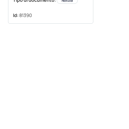
Tipo di documento:
Notizia
Id:
81390