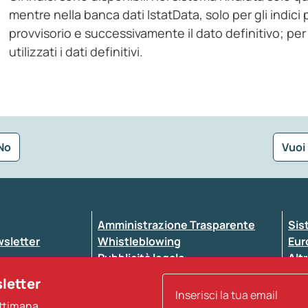
mentre nella banca dati IstatData, solo per gli indici 
provvisorio e successivamente il dato definitivo; per l
utilizzati i dati definitivi.
No
Vuoi
Seleziona la tipologia della segnalazione
Amministrazione Trasparente
Sis
ewsletter
Whistleblowing
Eur
Pubblicità legale
Altr
ccessibilità
Atti di notifica
sletter
Note legali
ettimana