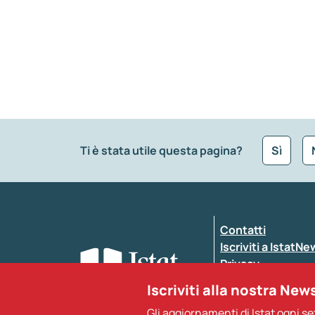
Ti è stata utile questa pagina?
Sì
Che tipo di commento vuoi lasciare?
*
Contatti
Inserisci il tuo commento
*
Iscriviti a IstatN
Privacy
Dichiarazione di a
Iscriviti alla nostra New
Gli aggiornamenti di Istat ogni s