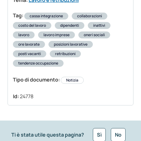
Tema:
Lavoro e retribuzioni
Tag:
cassa integrazione
collaborazioni
costo del lavoro
dipendenti
inattivi
lavoro
lavoro imprese
oneri sociali
ore lavorate
posizioni lavorative
posti vacanti
retribuzioni
tendenze occupazione
Tipo di documento:
Notizia
Id:
24778
Ti è stata utile questa pagina?
Sì
No