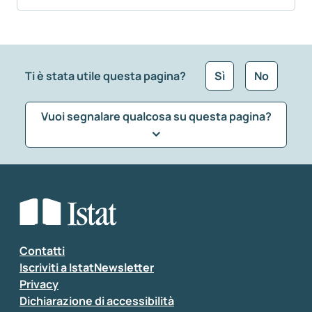
Ti è stata utile questa pagina?
Sì
No
Vuoi segnalare qualcosa su questa pagina?
Che tipo di commento vuoi lasciare?
*
Seleziona la tipologia della segnalazione
Inserisci il tuo commento
*
Contatti
Iscriviti a IstatNewsletter
Privacy
Dichiarazione di accessibilità