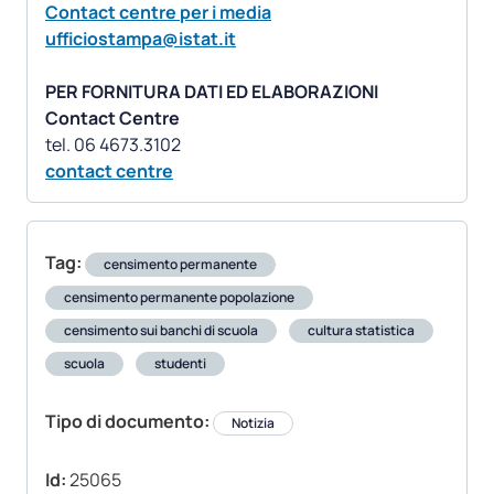
Contact centre per i media
ufficiostampa@istat.it
PER FORNITURA DATI ED ELABORAZIONI
Contact Centre
contact centre
Tag:
censimento permanente
censimento permanente popolazione
censimento sui banchi di scuola
cultura statistica
scuola
studenti
Tipo di documento:
Notizia
Id:
25065