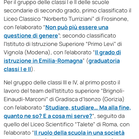
Per il gruppo delle classi I e II delle scuole
secondarie di secondo grado, primo classificato il
Liceo Classico “Norberto Turriziani” di Frosinone,
con l’elaborato “
Non può più essere una
questione di genere
”; secondo classificato
l’Istituto di Istruzione Superiore “Primo Levi” di
Vignola (Modena), con l’elaborato “
Il grado di
istruzione in Emilia-Romagna
” (
graduatoria
classi I e II
).
Nel gruppo delle classi III e IV, al primo posto il
lavoro del team dell’Istituto superiore “Brignoli-
Einaudi-Marconi” di Gradisca d’Isonzo (Gorizia)
con l’elaborato “
Studiare, studiare… Ma alla fine,
quanto ne so? E a cosa mi serve?
“, seguito da
quello del Liceo Scientifico “Talete” di Roma, con
l’elaborato “
Il ruolo della scuola in una società