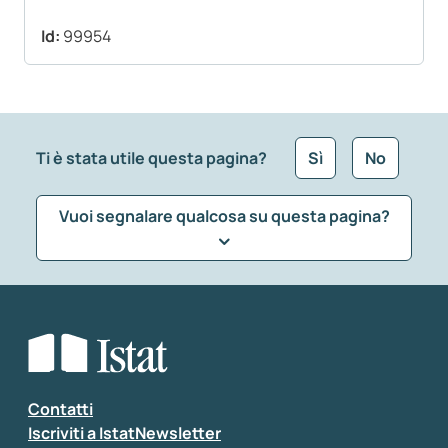
Id:
99954
Ti è stata utile questa pagina?
Sì
No
Vuoi segnalare qualcosa su questa pagina?
Che tipo di commento vuoi lasciare?
*
Seleziona la tipologia della segnalazione
Inserisci il tuo commento
*
Contatti
Iscriviti a IstatNewsletter