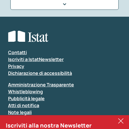
Che tipo di commento vuoi lasciare?
*
Seleziona la tipologia della segnalazione
Inserisci il tuo commento
*
Contatti
Iscriviti a IstatNewsletter
Privacy
Dichiarazione di accessibilità
Amministrazione Trasparente
Whistleblowing
Pubblicità legale
Atti di notifica
Note legali
Sistan
Iscriviti alla nostra Newsletter