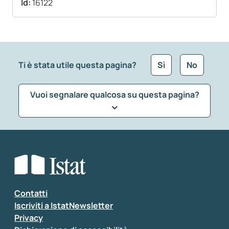
Id:
16122
Ti è stata utile questa pagina?
Sì
No
Vuoi segnalare qualcosa su questa pagina?
Che tipo di commento vuoi lasciare?
*
Seleziona la tipologia della segnalazione
Inserisci il tuo commento
*
Contatti
Iscriviti a IstatNewsletter
Privacy