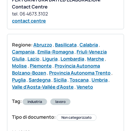
Contact Centre
contact centre
Regione:
Abruzzo
,
Basilicata
,
Calabria
,
Campania
,
Emilia-Romagna
,
Friuli-Venezia
Giulia
,
Lazio
,
Liguria
,
Lombardia
,
Marche
,
Molise
,
Piemonte
,
Provincia Autonoma
Bolzano-Bozen
,
Provincia Autonoma Trento
,
Puglia
,
Sardegna
,
Sicilia
,
Toscana
,
Umbria
,
Valle d'Aosta-Vallée d'Aoste
,
Veneto
Tag:
industria
lavoro
Tipo di documento:
Non categorizzato