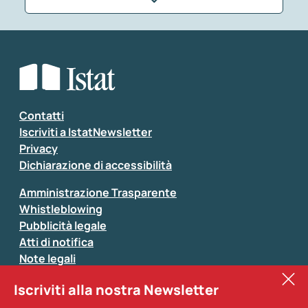
Che tipo di commento vuoi lasciare?
*
Seleziona la tipologia della segnalazione
Inserisci il tuo commento
*
Contatti
Iscriviti a IstatNewsletter
Privacy
Dichiarazione di accessibilità
Amministrazione Trasparente
Whistleblowing
Pubblicità legale
Atti di notifica
Note legali
Sistan
Iscriviti alla nostra Newsletter
Eurostat
*
Tutti i campi sono obbligatori