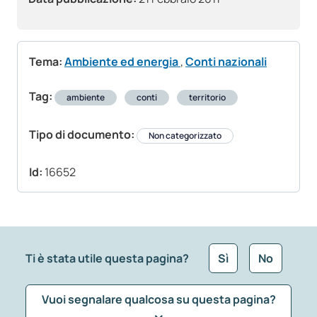
Tema:
Ambiente ed energia
,
Conti nazionali
Tag:
ambiente
conti
territorio
Tipo di documento:
Non categorizzato
Id:
16652
Ti è stata utile questa pagina?
Sì
No
Vuoi segnalare qualcosa su questa pagina?