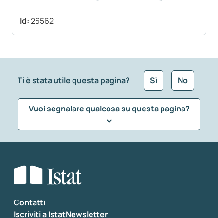
Id:
26562
Ti è stata utile questa pagina?
Sì
No
Vuoi segnalare qualcosa su questa pagina?
Che tipo di commento vuoi lasciare?
*
Seleziona la tipologia della segnalazione
Inserisci il tuo commento
*
Contatti
Iscriviti a IstatNewsletter