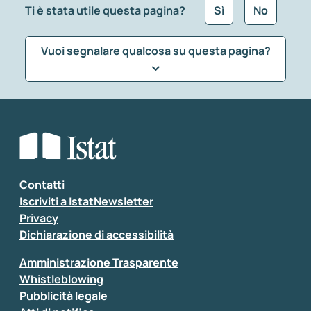
Ti è stata utile questa pagina?
Sì
No
Vuoi segnalare qualcosa su questa pagina?
Che tipo di commento vuoi lasciare?
*
Seleziona la tipologia della segnalazione
Inserisci il tuo commento
*
Contatti
Iscriviti a IstatNewsletter
Privacy
Dichiarazione di accessibilità
Amministrazione Trasparente
Whistleblowing
Pubblicità legale