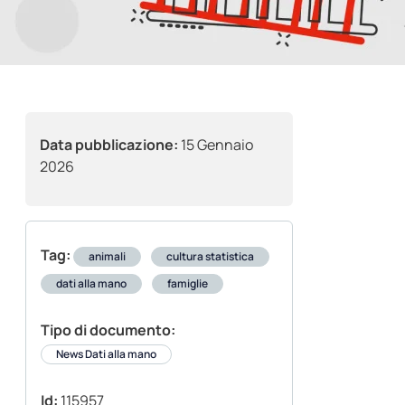
Data pubblicazione:
15 Gennaio
2026
Tag:
animali
cultura statistica
dati alla mano
famiglie
Tipo di documento:
News Dati alla mano
Id:
115957