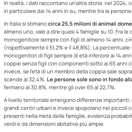
In realtà, i dati raccontano un’altra storia: nel 2024, 
in particolare dai 14 anni in su, mentre tra le person
In Italia si stimano
circa 25,5 milioni di animali dome
almeno uno, vale a dire quasi 4 famiglie su 10. Fra le 
monogenitore sempre con figli di almeno 14 anni, ci
(rispettivamente il 51,2% e il 48,8%). La percentuale 
monogenitori di figli sempre di età inferiore ai 14 ann
coppie senza figli con componenti sotto ai 65 anni ch
invece, se l’età di un membro della coppia sale sopra 
scende al 32,4%.
Le persone sole sono in fondo alla
fermano al 30,8%, mentre gli over 65 al 22,7%.
A livello territoriale emergono differenze importanti
grandi centri urbani e invece spopolano nei piccoli c
presenti nella metà delle famiglie, evidenza probabil
verdi e da dimensioni abitative più ampie.