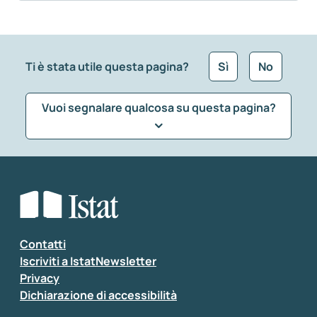
Ti è stata utile questa pagina?
Sì
No
Vuoi segnalare qualcosa su questa pagina?
Che tipo di commento vuoi lasciare?
*
Seleziona la tipologia della segnalazione
Inserisci il tuo commento
*
Contatti
Iscriviti a IstatNewsletter
Privacy
Dichiarazione di accessibilità