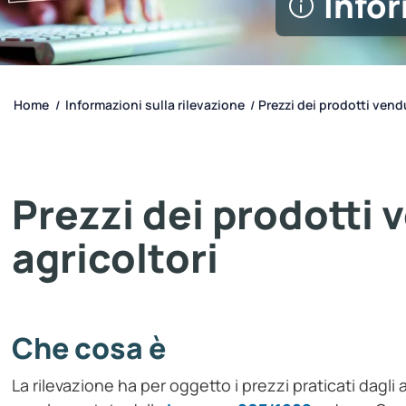
Infor
Home
Informazioni sulla rilevazione
Prezzi dei prodotti vendu
/
/
Prezzi dei prodotti 
agricoltori
Che cosa è
La rilevazione ha per oggetto i prezzi praticati dagli a