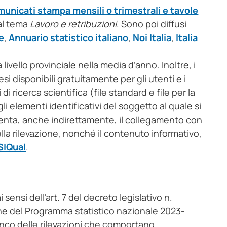
unicati stampa mensili o trimestrali e tavole
al tema
Lavoro e retribuzioni
. Sono poi diffusi
e
,
Annuario statistico italiano
,
Noi Italia
,
Italia
a livello provinciale nella media d’anno. Inoltre, i
esi disponibili gratuitamente per gli utenti e i
di ricerca scientifica (file standard e file per la
gli elementi identificativi del soggetto al quale si
enta, anche indirettamente, il collegamento con
 della rilevazione, nonché il contenuto informativo,
SIQual
.
ai sensi dell’art. 7 del decreto legislativo n.
ne del Programma statistico nazionale 2023-
nco delle rilevazioni che comportano