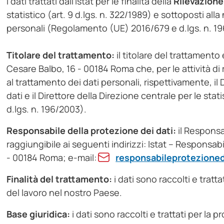
I dati trattati dall’Istat per le finalità della
Rilevazione 
statistico (art. 9 d.lgs. n. 322/1989) e sottoposti all
personali (Regolamento (UE) 2016/679 e d.lgs. n. 1
Titolare del trattamento:
il titolare del trattamento è
Cesare Balbo, 16 - 00184 Roma che, per le attività di
al trattamento dei dati personali, rispettivamente, il 
dati e il Direttore della Direzione centrale per le stat
d.lgs. n. 196/2003).
Responsabile della protezione dei dati:
il Responsab
raggiungibile ai seguenti indirizzi: Istat – Responsab
- 00184 Roma; e-mail:
responsabileprotezioned
Finalità del trattamento:
i dati sono raccolti e tratt
del lavoro nel nostro Paese.
Base giuridica:
i dati sono raccolti e trattati per la 