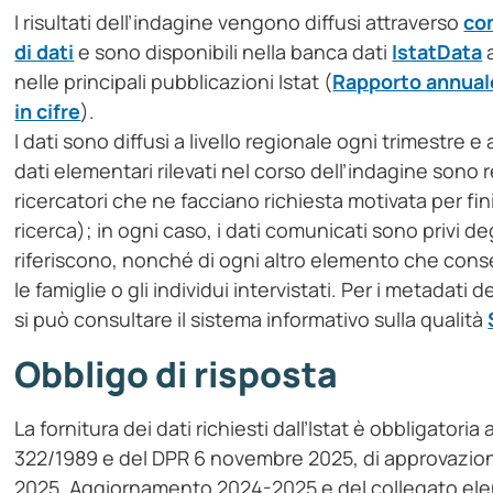
I risultati dell’indagine vengono diffusi attraverso
com
di dati
e sono disponibili nella banca dati
IstatData
nelle principali pubblicazioni Istat (
Rapporto annual
in cifre
).
I dati sono diffusi a livello regionale ogni trimestre e 
dati elementari rilevati nel corso dell’indagine sono r
ricercatori che ne facciano richiesta motivata per fini 
ricerca); in ogni caso, i dati comunicati sono privi de
riferiscono, nonché di ogni altro elemento che cons
le famiglie o gli individui intervistati. Per i metadati
si può consultare il sistema informativo sulla qualità
Obbligo di risposta
La fornitura dei dati richiesti dall’Istat è obbligatoria 
322/1989 e del DPR 6 novembre 2025, di approvazio
2025, Aggiornamento 2024-2025 e del collegato ele