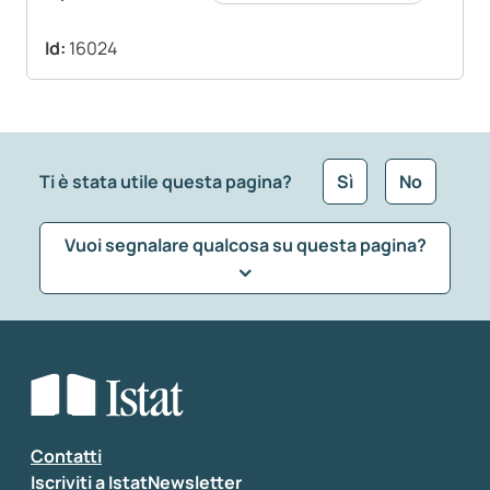
Id:
16024
Ti è stata utile questa pagina?
Sì
No
Vuoi segnalare qualcosa su questa pagina?
Che tipo di commento vuoi lasciare?
*
Seleziona la tipologia della segnalazione
Inserisci il tuo commento
*
Contatti
Iscriviti a IstatNewsletter