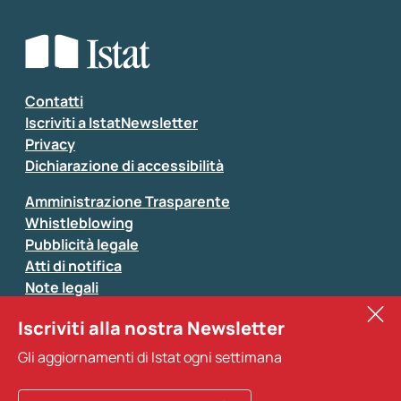
Che tipo di commento vuoi lasciare?
*
Seleziona la tipologia della segnalazione
Inserisci il tuo commento
*
Contatti
Iscriviti a IstatNewsletter
Privacy
Dichiarazione di accessibilità
Amministrazione Trasparente
Whistleblowing
Pubblicità legale
Atti di notifica
Note legali
Sistan
Iscriviti alla nostra Newsletter
Eurostat
*
Tutti i campi sono obbligatori
Gli aggiornamenti di Istat ogni settimana
Altri servizi
Si prega di non fornire dati di natura personale (ad
esempio dati di contatto). Per ogni altra comunicazione