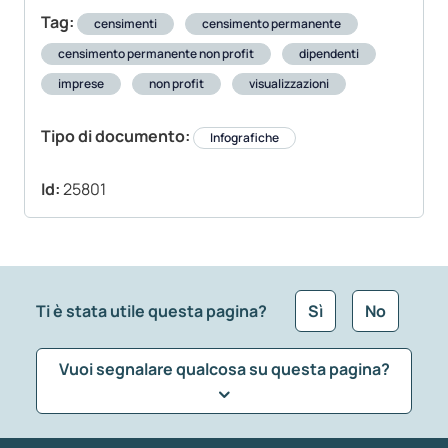
Tag:
censimenti
censimento permanente
censimento permanente non profit
dipendenti
imprese
non profit
visualizzazioni
Tipo di documento:
Infografiche
Id:
25801
Ti è stata utile questa pagina?
Sì
No
Vuoi segnalare qualcosa su questa pagina?