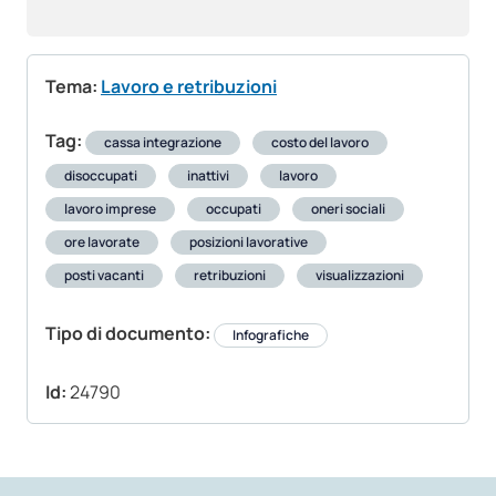
Tema:
Lavoro e retribuzioni
Tag:
cassa integrazione
costo del lavoro
disoccupati
inattivi
lavoro
lavoro imprese
occupati
oneri sociali
ore lavorate
posizioni lavorative
posti vacanti
retribuzioni
visualizzazioni
Tipo di documento:
Infografiche
Id:
24790