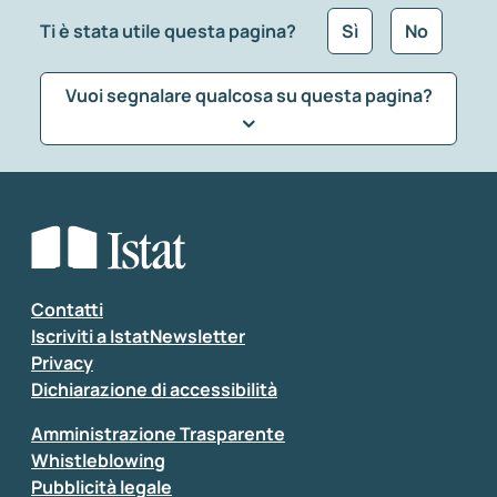
Ti è stata utile questa pagina?
Sì
No
Vuoi segnalare qualcosa su questa pagina?
Che tipo di commento vuoi lasciare?
*
Seleziona la tipologia della segnalazione
Inserisci il tuo commento
*
Contatti
Iscriviti a IstatNewsletter
Privacy
Dichiarazione di accessibilità
Amministrazione Trasparente
Whistleblowing
Pubblicità legale