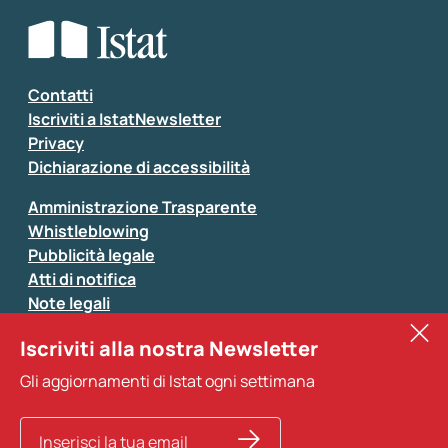
Che tipo di commento vuoi lasciare?
*
Seleziona la tipologia della segnalazione
Inserisci il tuo commento
*
Contatti
Iscriviti a IstatNewsletter
Privacy
Dichiarazione di accessibilità
Amministrazione Trasparente
Whistleblowing
Pubblicità legale
Atti di notifica
Note legali
Sistan
Iscriviti alla nostra Newsletter
Eurostat
*
Tutti i campi sono obbligatori
Gli aggiornamenti di Istat ogni settimana
Altri servizi
Si prega di non fornire dati di natura personale (ad
esempio dati di contatto). Per ogni altra comunicazione
e per richiedere dati, pubblicazioni, file di microdati,