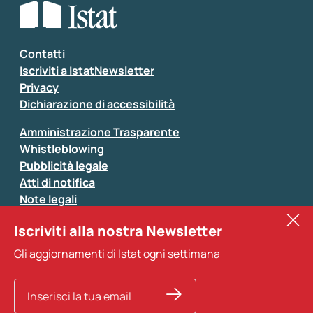
Seleziona la tipologia della segnalazione
Inserisci il tuo commento
*
Contatti
Iscriviti a IstatNewsletter
Privacy
Dichiarazione di accessibilità
Amministrazione Trasparente
Whistleblowing
Pubblicità legale
Atti di notifica
Note legali
Sistan
Iscriviti alla nostra Newsletter
Eurostat
*
Tutti i campi sono obbligatori
Gli aggiornamenti di Istat ogni settimana
Altri servizi
Si prega di non fornire dati di natura personale (ad
esempio dati di contatto). Per ogni altra comunicazione
e per richiedere dati, pubblicazioni, file di microdati,
ricerche storiche e richieste personalizzate basta