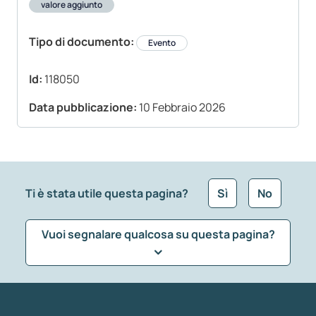
valore aggiunto
Tipo di documento:
Evento
Id:
118050
Data pubblicazione:
10 Febbraio 2026
Ti è stata utile questa pagina?
Sì
No
Vuoi segnalare qualcosa su questa pagina?
Che tipo di commento vuoi lasciare?
*