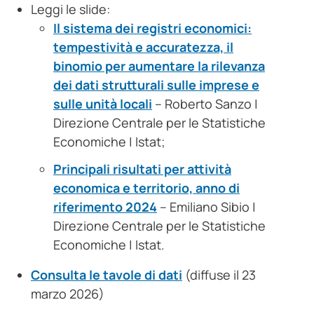
Leggi le slide:
Il sistema dei registri economici:
tempestività e accuratezza, il
binomio per aumentare la rilevanza
dei dati strutturali sulle imprese e
sulle unità locali
– Roberto Sanzo |
Direzione Centrale per le Statistiche
Economiche | Istat;
Principali risultati per attività
economica e territorio, anno di
riferimento 2024
– Emiliano Sibio |
Direzione Centrale per le Statistiche
Economiche | Istat.
Consulta le tavole di dati
(diffuse il 23
marzo 2026)