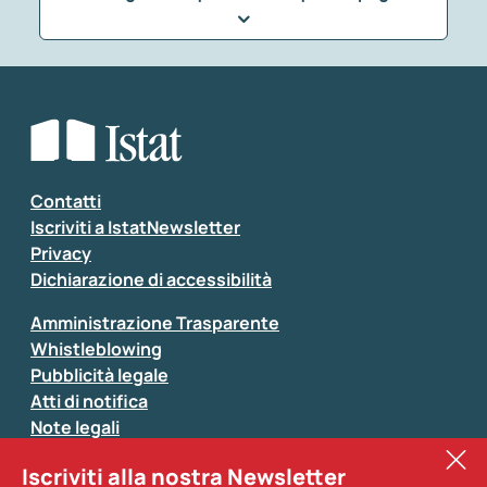
Che tipo di commento vuoi lasciare?
*
Seleziona la tipologia della segnalazione
Inserisci il tuo commento
*
Contatti
Iscriviti a IstatNewsletter
Privacy
Dichiarazione di accessibilità
Amministrazione Trasparente
Whistleblowing
Pubblicità legale
Atti di notifica
Note legali
Sistan
Iscriviti alla nostra Newsletter