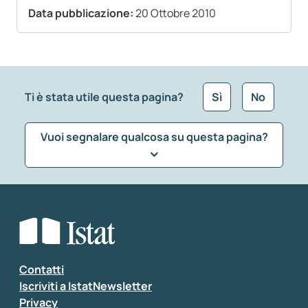
Data pubblicazione:
20 Ottobre 2010
Ti è stata utile questa pagina?
Sì
No
Vuoi segnalare qualcosa su questa pagina?
Che tipo di commento vuoi lasciare?
*
Seleziona la tipologia della segnalazione
Inserisci il tuo commento
*
Contatti
Iscriviti a IstatNewsletter
Privacy