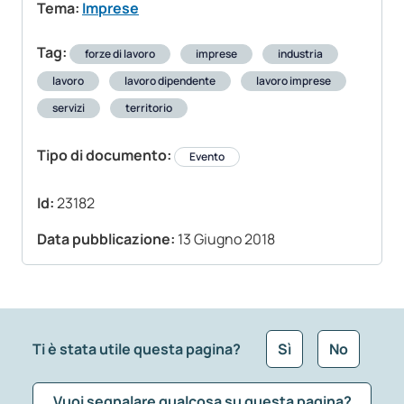
Tema:
Imprese
Tag:
forze di lavoro
imprese
industria
lavoro
lavoro dipendente
lavoro imprese
servizi
territorio
Tipo di documento:
Evento
Id:
23182
Data pubblicazione:
13 Giugno 2018
Ti è stata utile questa pagina?
Sì
No
Vuoi segnalare qualcosa su questa pagina?