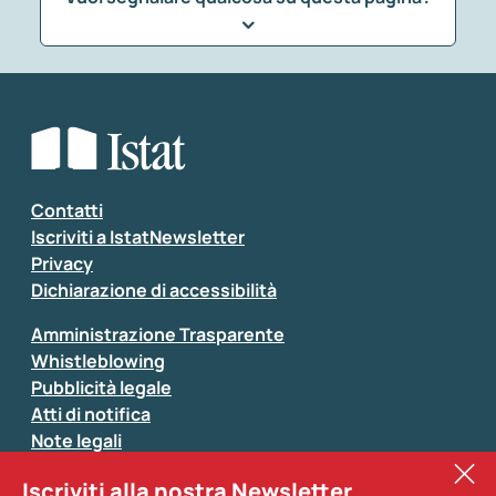
Che tipo di commento vuoi lasciare?
*
Seleziona la tipologia della segnalazione
Inserisci il tuo commento
*
Contatti
Iscriviti a IstatNewsletter
Privacy
Dichiarazione di accessibilità
Amministrazione Trasparente
Whistleblowing
Pubblicità legale
Atti di notifica
Note legali
Sistan
Iscriviti alla nostra Newsletter