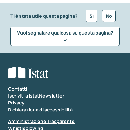
Ti è stata utile questa pagina?
Sì
No
Vuoi segnalare qualcosa su questa pagina?
Che tipo di commento vuoi lasciare?
*
Seleziona la tipologia della segnalazione
Inserisci il tuo commento
*
Contatti
Iscriviti a IstatNewsletter
Privacy
Dichiarazione di accessibilità
Amministrazione Trasparente
Whistleblowing