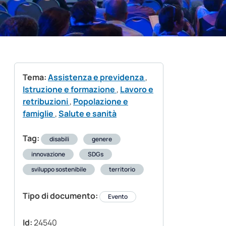
Tema:
Assistenza e previdenza
,
Istruzione e formazione
,
Lavoro e
retribuzioni
,
Popolazione e
famiglie
,
Salute e sanità
Tag:
disabili
genere
innovazione
SDGs
sviluppo sostenibile
territorio
Tipo di documento:
Evento
Id:
24540